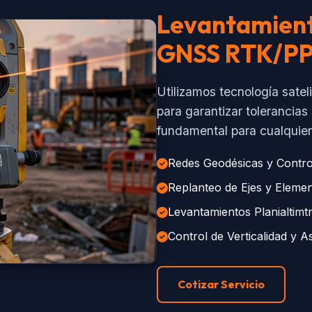
Levantamient
GNSS RTK/P
Utilizamos tecnología satel
para garantizar tolerancia
fundamental para cualquier 
Redes Geodésicas y Contro
Replanteo de Ejes y Elemen
Levantamientos Planialtimtr
Control de Verticalidad y 
Cotizar Servicio